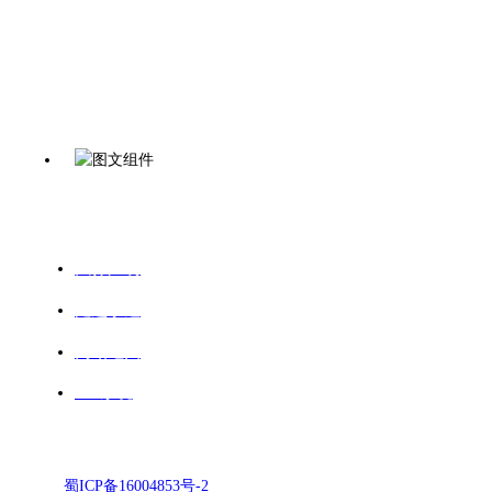
法律声明
走进亨达
网站地图
OA系统
蜀ICP备16004853号-2