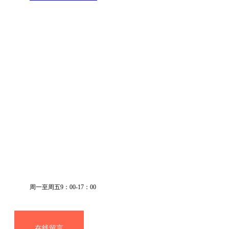
Copyright ©heandprarm.com All Right Reserved.
关注我们
周一至周五9：00-17：00
028-83876070
在线留言